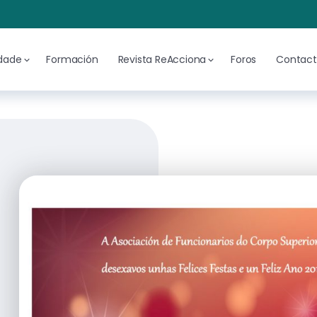
idade
Formación
Revista ReAcciona
Foros
Contac