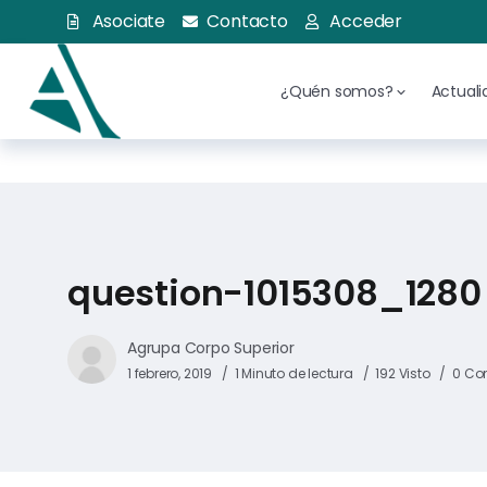
Asociate
Contacto
Acceder
¿Quén somos?
Actual
question-1015308_1280
Agrupa Corpo Superior
1 febrero, 2019
1 Minuto de lectura
192 Visto
0 Co