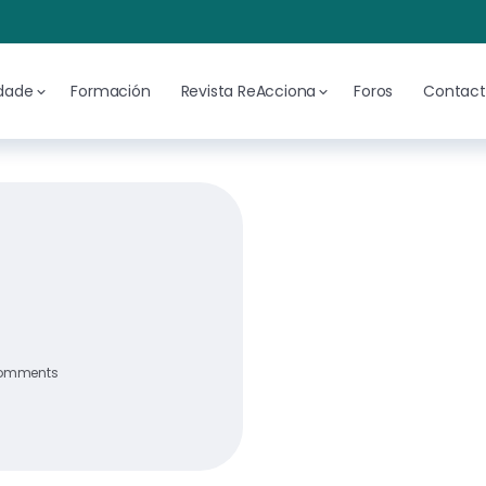
idade
Formación
Revista ReAcciona
Foros
Contac
omments